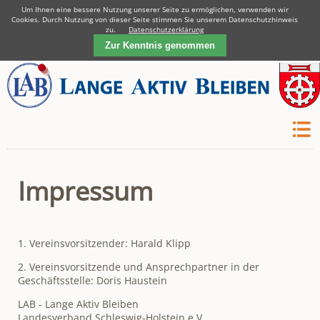
Um Ihnen eine bessere Nutzung unserer Seite zu ermöglichen, verwenden wir
Cookies. Durch Nutzung von dieser Seite stimmen Sie unserem Datenschutzhinweis
LAB-GEMEINSCHAFT MÖLLN :: TELEFON: 04542 - 82 25 46
zu.
Datenschutzerklärung
Zur Kenntnis genommen
Impressum
1. Vereinsvorsitzender: Harald Klipp
2. Vereinsvorsitzende und Ansprechpartner in der
Geschäftsstelle: Doris Haustein
LAB - Lange Aktiv Bleiben
Landesverband Schleswig-Holstein e.V.